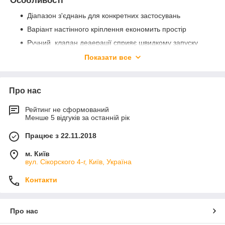
Особливості
Діапазон з'єднань для конкретних застосувань
Варіант настінного кріплення економить простір
Ручний клапан деаерації сприяє швидкому запуску
Швидкість дозування, що регулюється вручну, для
Показати все
оптимізації процесу
Світлодіодний індикатор робочого стану для
швидкого контролю
Про нас
Сигналізація низького рівня запобігає сухому ходу
Рейтинг не сформований
(опціонально)
Менше 5 відгуків за останній рік
Специфікація
Працює з 22.11.2018
Витрата: 0,2–5 л/год
м. Київ
Тиск: до 7 бар (101,5 psi)
вул. Сікорского 4-г, Київ, Україна
Частота качків: 20 – 160 ударів/хв
Контакти
Матеріали гідравлічної частини: PVDF, PTFE, EPDM,
FPM та кераміка
Живлення: 90–265 В змінного струму
Про нас
Захист від проникнення: IP65