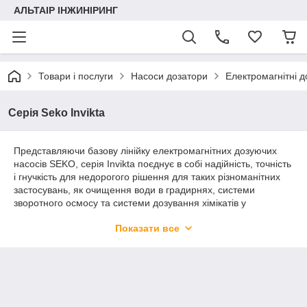
АЛЬТАІР ІНЖИНІРИНГ
Товари і послуги
Насоси дозатори
Електромагнітні д
Серія Seko Invikta
Представляючи базову лінійку електромагнітних дозуючих
насосів SEKO, серія Invikta поєднує в собі надійність, точність
і гнучкість для недорогого рішення для таких різноманітних
застосувань, як очищення води в градирнях, системи
зворотного осмосу та системи дозування хімікатів у
плавальних басейнах.
Показати все
Завдяки високоякісним компонентам, таким як керамічні
кульки в клапанах, мембрана з PTFE і головка насоса PVDF-
T (опція PVDF), Invikta забезпечує чудову хімічну сумісність,
що забезпечує винятковий термін служби – гарантований
протягом п’яти років – і зменшує потребу в технічному
обслуговуванні.