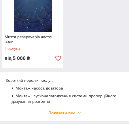
Миття резервуарів чистої
води
Послуга
5 000
від
₴
Короткий перелік послуг:
Монтаж насоса дозатора
Монтаж і пусконалагодження системи пропорційного
дозування реагентів
Монтаж і пусконаладка генератора діоксиду хлору
Показати все
Монтаж і пусконалагодження системи очищення
води