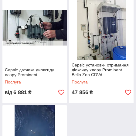
Сервіс установки отримання
Сервіс датчика диоксиду
діоксиду хлору Prominent
хлору Prominent
Bello Zon CDVd
Послуга
Послуга
6 881
47 856
від
₴
₴