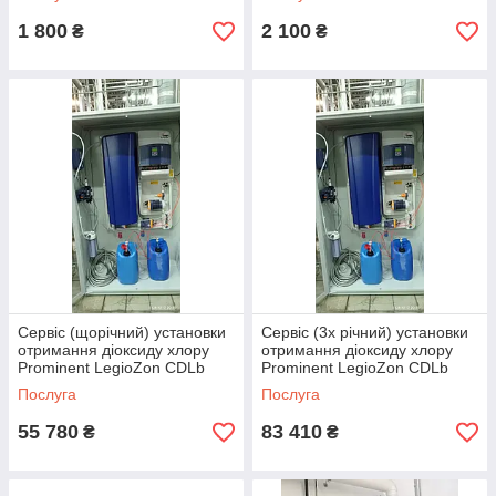
1 800
2 100
₴
₴
Сервіс (щорічний) установки
Сервіс (3х річний) установки
отримання діоксиду хлору
отримання діоксиду хлору
Prominent LegioZon CDLb
Prominent LegioZon CDLb
Послуга
Послуга
55 780
83 410
₴
₴