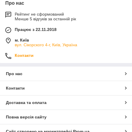
Монтаж і пусконаладка електролізера для одержання
Про нас
гіпохлориту натрію
Рейтинг не сформований
Менше 5 відгуків за останній рік
Працює з 22.11.2018
м. Київ
вул. Сікорского 4-г, Київ, Україна
Контакти
Про нас
Контакти
Доставка та оплата
Повна версія сайту
Сайт створено на маркетплейсі
Prom.ua