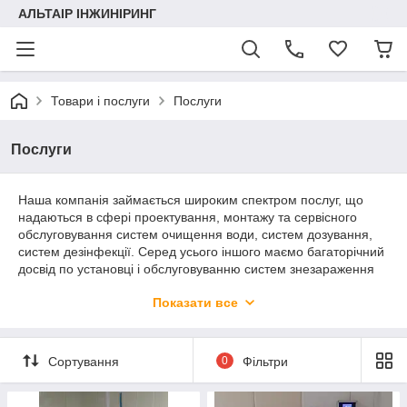
АЛЬТАІР ІНЖИНІРИНГ
Товари і послуги
Послуги
Послуги
Наша компанія займається широким спектром послуг, що
надаються в сфері проектування, монтажу та сервісного
обслуговування систем очищення води, систем дозування,
систем дезінфекції. Серед усього іншого маємо багаторічний
досвід по установці і обслуговуванню систем знезараження
води гіпохлоритом натрію. Наші фахівці пройшли навчання в
Показати все
компанії Prominet Gmbh.
Сортування
0
Фільтри