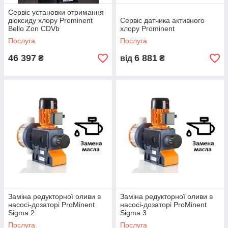
Сервіс установки отримання
діоксиду хлору Prominent
Сервіс датчика активного
Bello Zon CDVb
хлору Prominent
Послуга
Послуга
46 397
6 881
₴
від
₴
Заміна редукторної оливи в
Заміна редукторної оливи в
насосі-дозаторі ProMinent
насосі-дозаторі ProMinent
Sigma 2
Sigma 3
Послуга
Послуга