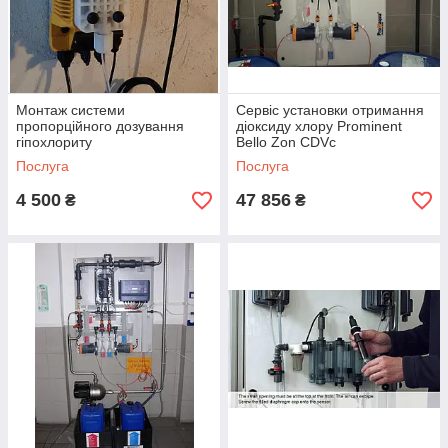
Монтаж системи
Сервіс установки отримання
пропорційного дозування
діоксиду хлору Prominent
гіпохлориту
Bello Zon CDVc
Послуга
Послуга
4 500
47 856
₴
₴