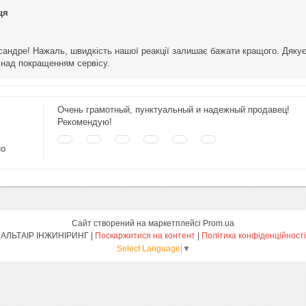
ця
андре! Нажаль, швидкість нашої реакції залишає бажати кращого. Дякуєм
над покращенням сервісу.
Очень грамотный, пунктуальный и надежный продавец!
Рекомендую!
но
Сайт створений на маркетплейсі
Prom.ua
АЛЬТАІР ІНЖИНІРИНГ |
Поскаржитися на контент
|
Політика конфіденційності
Select Language
▼