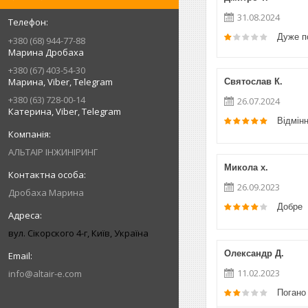
31.08.2024
Дуже п
+380 (68) 944-77-88
Марина Дробаха
+380 (67) 403-54-30
Марина, Viber, Telegram
Святослав К.
+380 (63) 728-00-14
26.07.2024
Катерина, Viber, Telegram
Відмін
АЛЬТАІР ІНЖИНІРИНГ
Микола х.
26.09.2023
Дробаха Марина
Добре
вул. Сікорского 4-г, Київ, Україна
Олександр Д.
11.02.2023
info@altair-e.com
Погано