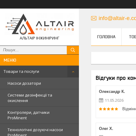
info@altair-e.
ГОЛОВНА
ТО
АЛЬТАІР ІНЖИНІРИНГ
Товари та послуги
Відгуки про к
Насоси дозатори
Олександр К.
Системи дезінфекції та
11.05.2026
окислення
Відмін
Контролери, датчики
ProMinent
Олег Х.
Технологічні дозуючі насоси
ProMinent