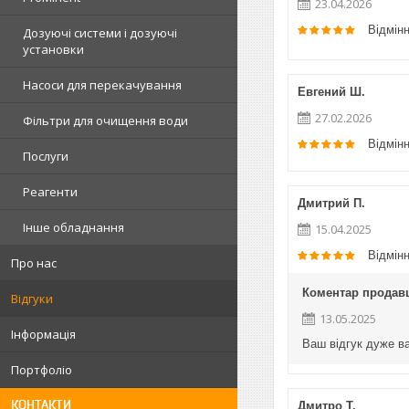
23.04.2026
Відмін
Дозуючі системи і дозуючі
установки
Насоси для перекачування
Евгений Ш.
27.02.2026
Фільтри для очищення води
Відмін
Послуги
Реагенти
Дмитрий П.
Інше обладнання
15.04.2025
Відмін
Про нас
Коментар продав
Відгуки
13.05.2025
Інформація
Ваш відгук дуже в
Портфоліо
КОНТАКТИ
Дмитро Т.