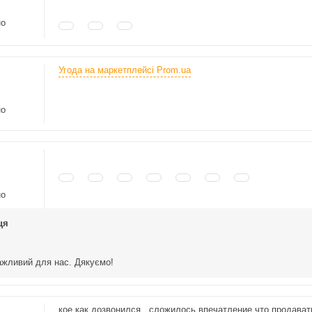
но
Угода на маркетплейсі Prom.ua
но
но
ця
ажливий для нас. Дякуємо!
кое как дозвонился...сложилось впечатление что продавать