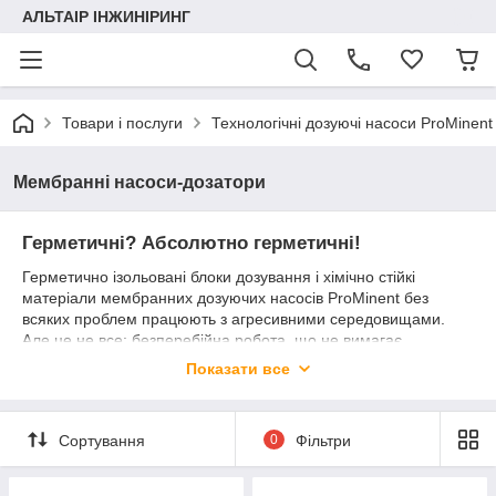
АЛЬТАІР ІНЖИНІРИНГ
Товари і послуги
Технологічні дозуючі насоси ProMinent
Мембранні насоси-дозатори
Герметичні? Абсолютно герметичні!
Герметично ізольовані блоки дозування і хімічно стійкі
матеріали мембранних дозуючих насосів ProMinent без
всяких проблем працюють з агресивними середовищами.
Але це не все: безперебійна робота, що не вимагає
техобслуговування, залежить і від якості мембран. Тому
Показати все
компанія ProMinent звертає пильну увагу на високий термін
служби мембран.
Перевірена на практиці комбінація
Сортування
0
Фільтри
Міцні мембрани, герметичні вузли дозування, хімічно стійкі
матеріали: Ця комбінація точно підходить для застосування у