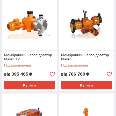
видобутку нафти і газу (в береговій і водній зоні), при очистці
нафти, в хімії і нафтохімії, у фармацевтичній, косметичній та
харчовій промисловості. Для обробної промисловості ми
рекомендуємо використовувати спеціальні дозуючі насоси
ProMinent.
Мембранний насос-дозатор
Мембранний насос-дозатор
Makro TZ
Makro/5
Під замовлення
Під замовлення
395 465
786 760
від
₴
від
₴
Купити
Купити