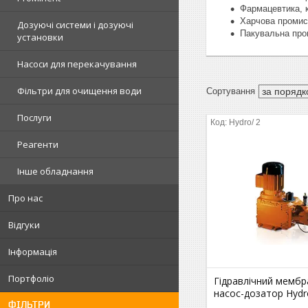
Фармацевтика, 
Харчова промис
Дозуючі системи і дозуючі
Пакувальна пром
установки
Насоси для перекачування
Фільтри для очищення води
Послуги
Hydro/ 2
Реагенти
Інше обладнання
Про нас
Відгуки
Інформація
Портфоліо
Гідравлічний мемб
насос-дозатор Hydr
ФІЛЬТРИ