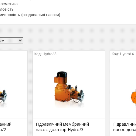
косметика
ловість
исловість (роздавальні насоси)
Hydro/ 3
Hydro/ 4
ранний
Гідравлічний мембранний
Гідравліч
o/2
насос-дозатор Hydro/3
насос-доз