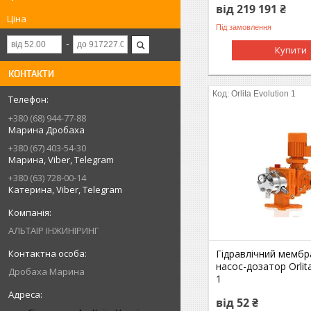
від 219 191 ₴
Ціна
Під замовлення
Купити
КОНТАКТИ
Orlita Evolution 1
+380 (68) 944-77-88
Марина Дробаха
+380 (67) 403-54-30
Марина, Viber, Telegram
+380 (63) 728-00-14
Катерина, Viber, Telegram
АЛЬТАІР ІНЖИНІРИНГ
Гідравлічний мемб
насос-дозатор Orlit
Дробаха Марина
1
від 52 ₴