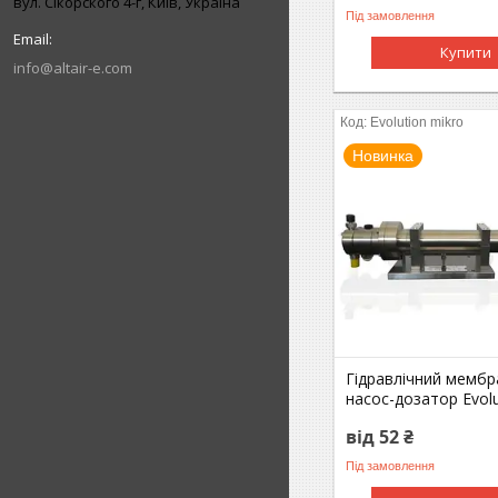
вул. Сікорского 4-г, Київ, Україна
Під замовлення
Купити
info@altair-e.com
Evolution mikro
Новинка
Гідравлічний мемб
насос-дозатор Evolu
від 52 ₴
Під замовлення