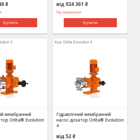
48 ₴
від 924 361 ₴
я
Під замовлення
Купити
Купити
lution 3
Orlita Evolution 4
ний мембранний
Гідравлічний мембранний
тор Orlita® Evolution
насос-дозатор Orlita® Evolution
4
від 52 ₴