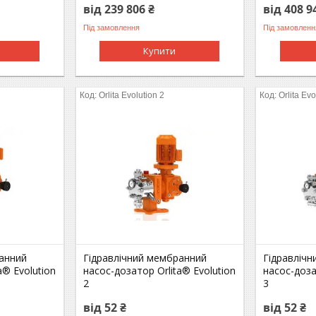
від 239 806 ₴
від 408 9
Під замовлення
Під замовленн
Купити
Orlita Evolution 2
Orlita Evo
ранний
Гідравлічний мембранний
Гідравліч
a® Evolution
насос-дозатор Orlita® Evolution
насос-доза
2
3
від 52 ₴
від 52 ₴