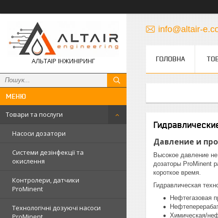
info@altair-e.
ГОЛОВНА
ТО
АЛЬТАІР ІНЖИНІРИНГ
Товари та послуги
Гидравлически
Насоси дозатори
Давление и пр
Системи дезінфекції та
Высокое давление не
окислення
дозаторы ProMinent 
короткое время.
Контролери, датчики
Гидравлическая техн
ProMinent
Нефтегазовая п
Нефтеперераба
Технологічні дозуючі насоси
Химическая/не
ProMinent