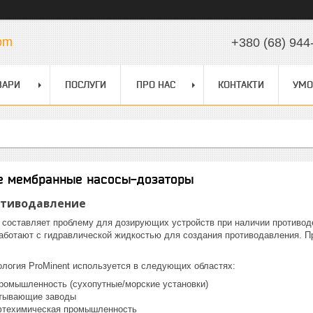
com
+380 (68) 944
ВАРИ
ПОСЛУГИ
ПРО НАС
КОНТАКТИ
УМО
е мембранные насосы-дозаторы
отиводавление
 составляет проблему для дозирующих устройств при наличии противод
работают с гидравлической жидкостью для создания противодавления. 
ология ProMinent используется в следующих областях:
ромышленность (сухопутные/морские установки)
тывающие заводы
фтехимическая промышленность