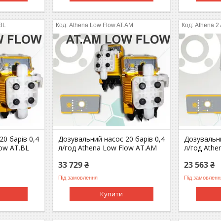
.BL
Athena Low Flow AT.AM
Athena 2
0 барів 0,4
Дозувальний насос 20 барів 0,4
Дозувальни
low AT.BL
л/год Athena Low Flow AT.AM
л/год Ath
33 729 ₴
23 563 ₴
Під замовлення
Під замовленн
Купити