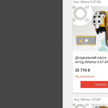
Athena 4 AT.AM
Дозувальний насос 
л/год Athena 4 AT.
35 710 ₴
Під замовлення
Купити
Athena 1 AT.MP