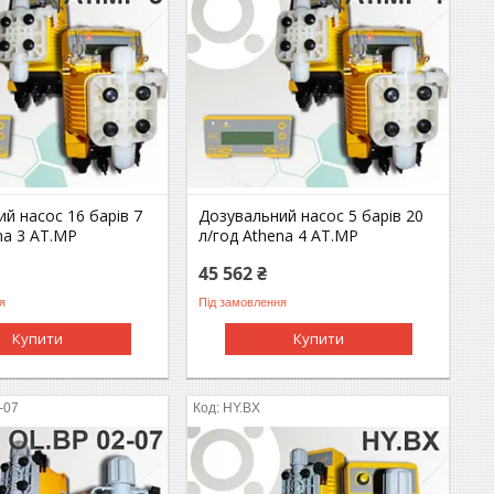
й насос 16 барів 7
Дозувальний насос 5 барів 20
na 3 AT.MP
л/год Athena 4 AT.MP
45 562 ₴
я
Під замовлення
Купити
Купити
-07
HY.BX