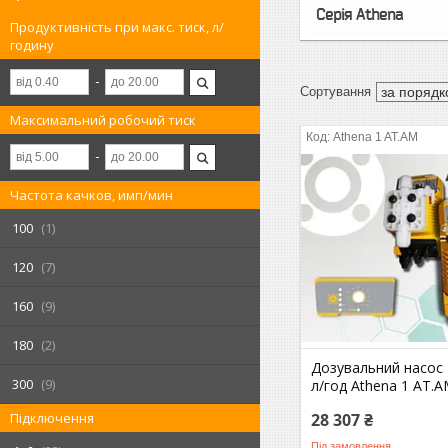
Серія Athena
Продуктивність при макс. тиск, л/
годину
Максимальний робочий тиск
Athena 1 AT.AM
Частота качков, имп/мин
100
1
120
7
160
9
180
2
Дозувальний насос 2
300
9
л/год Athena 1 AT.
Підключення
28 307 ₴
Під замовлення