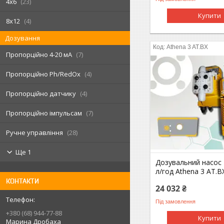
4х6
23
Купити
8х12
4
Дозування
Athena 3 AT.BX
Пропорційно 4-20 мА
7
Пропорційно Ph/RedOx
4
Пропорційно датчику
4
Пропорційно імпульсам
7
Ручне управління
28
Ще 1
Дозувальний насос 
л/год Athena 3 AT.B
КОНТАКТИ
24 032 ₴
Під замовлення
+380 (68) 944-77-88
Купити
Марина Дробаха