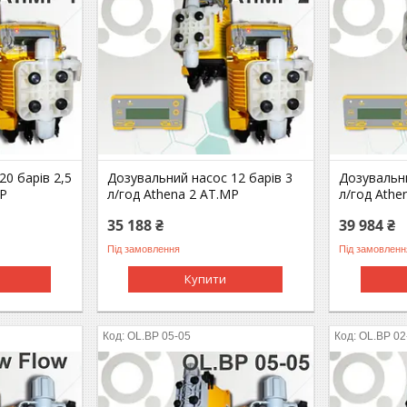
0 барів 2,5
Дозувальний насос 12 барів 3
Дозувальни
MP
л/год Athena 2 AT.MP
л/год Athe
35 188 ₴
39 984 ₴
Під замовлення
Під замовленн
Купити
OL.BP 05-05
OL.BP 02