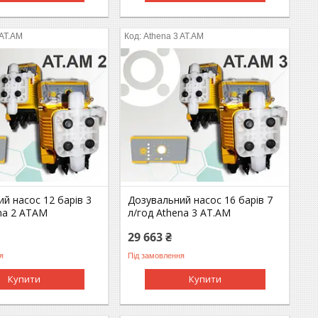
 AT.AM
Athena 3 AT.AM
й насос 12 барів 3
Дозувальний насос 16 барів 7
ena 2 ATAM
л/год Athena 3 AT.AM
29 663 ₴
я
Під замовлення
Купити
Купити