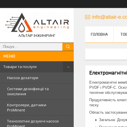
info@altair-e.
ГОЛОВНА
ТО
АЛЬТАІР ІНЖИНІРИНГ
Товари та послуги
Електромагнітн
Насоси дозатори
Електромагнітні мемб
PVDF і PVDF-C. Оскіл
Системи дезінфекції та
технічне обслуговува
окислення
Продуктивність елект
Контролери, датчики
тиску.
ProMinent
Область застосуванн
Загальна: Дозув
Технологічні дозуючі насоси
ProMinent