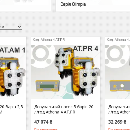
Серія Olimpia
Athena 4 AT.PR
Athena 4
0 барів 2,5
Дозувальний насос 5 барів 20
Дозувальни
AM
л/год Athena 4 AT.PR
л/год Athe
47 074 ₴
32 269 ₴
Під замовлення
Під замовленн