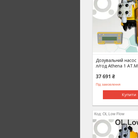
Дозувальний насос 2
л/год Athena 1 AT.
37 691 ₴
Під замовлення
Купити
OL.Low Flow