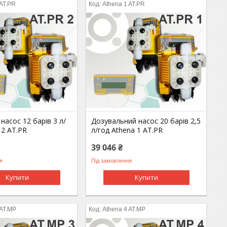
 AT.PR
Athena 1 AT.PR
насос 12 барів 3 л/
Дозувальний насос 20 барів 2,5
 2 AT.PR
л/год Athena 1 AT.PR
39 046 ₴
я
Під замовлення
Купити
Купити
 AT.MP
Athena 4 AT.MP