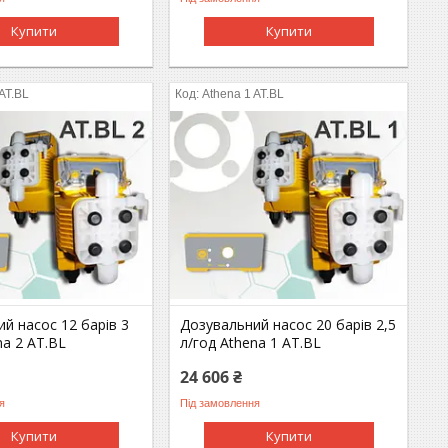
Купити
Купити
 AT.BL
Athena 1 AT.BL
й насос 12 барів 3
Дозувальний насос 20 барів 2,5
na 2 AT.BL
л/год Athena 1 AT.BL
24 606 ₴
я
Під замовлення
Купити
Купити