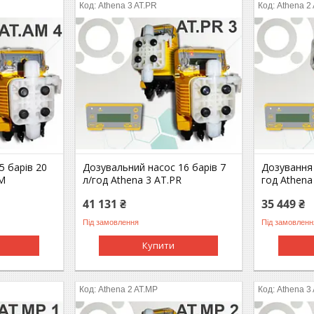
Athena 3 AT.PR
Athena 2
5 барів 20
Дозувальний насос 16 барів 7
Дозування 
AM
л/год Athena 3 AT.PR
год Athena
41 131 ₴
35 449 ₴
Під замовлення
Під замовленн
Купити
Athena 2 AT.MP
Athena 3