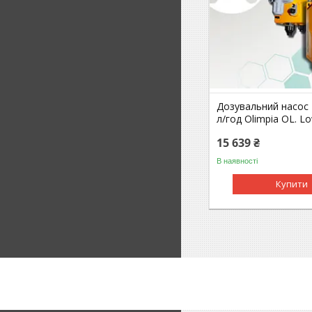
Дозувальний насос 7
л/год Olimpia OL. L
15 639 ₴
В наявності
Купити