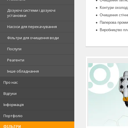
Очищення питної
Контури охолодж
Дозуючі системи і дозуючі
установки
Очищення стічн
Паперова проми
Насоси для перекачування
Виробництво пл
Фільтри для очищення води
Послуги
Реагенти
Інше обладнання
Про нас
Відгуки
Інформація
Портфоліо
ФІЛЬТРИ