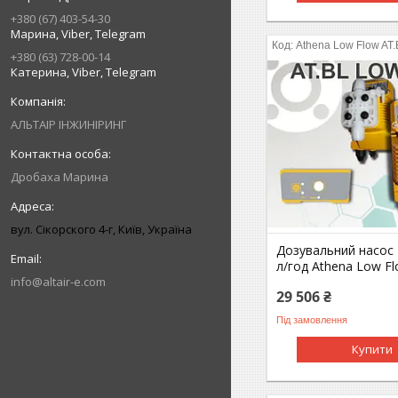
+380 (67) 403-54-30
Марина, Viber, Telegram
Athena Low Flow AT
+380 (63) 728-00-14
Катерина, Viber, Telegram
АЛЬТАІР ІНЖИНІРИНГ
Дробаха Марина
вул. Сікорского 4-г, Київ, Україна
Дозувальний насос 2
л/год Athena Low F
info@altair-e.com
29 506 ₴
Під замовлення
Купити