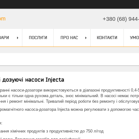
com
+380 (68) 944
ВАРИ
ПОСЛУГИ
ПРО НАС
КОНТАКТИ
УМО
і дозуючі насоси Injecta
ранні насоси-дозатори використовуються в діапазоні продуктивності 0,4-5
ьки є тільки одна рухома деталь, знос мінімальний. В насосі немає пот
ння і ремонт мінімальні. Тривалий період роботи без ремонту і обслугову
ромагнітного насоса-дозатора Injecta можна регулювати з допомогою час
я:
ання хімічних продуктів з продуктивністю до 750 л/год