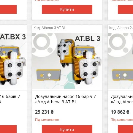
Купити
Athena 3 AT.BL
Athena 2
16 барів 7
Дозувальний насос 16 барів 7
Дозувальни
X
л/год Athena 3 AT.BL
л/год Athe
25 231 ₴
19 862 ₴
Під замовлення
Під замовленн
Купити