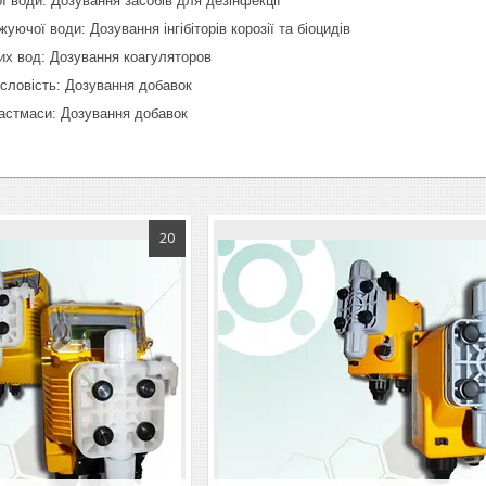
 води: Дозування засобів для дезінфекції
уючої води: Дозування інгібіторів корозії та біоцидів
их вод: Дозування коагуляторов
словість: Дозування добавок
астмаси: Дозування добавок
20