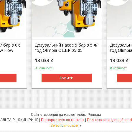
 барів 0.6
Дозувальний насос 5 барів 5 л/
Дозувальни
ow Flow
год Olimpia OL.BP 05-05
год Olimpi
13 033 ₴
13 033 ₴
В наявності
В наявності
Купити
Сайт створений на маркетплейсі
Prom.ua
АЛЬТАІР ІНЖИНІРИНГ |
Поскаржитися на контент
|
Політика конфіденційності
Select Language
▼