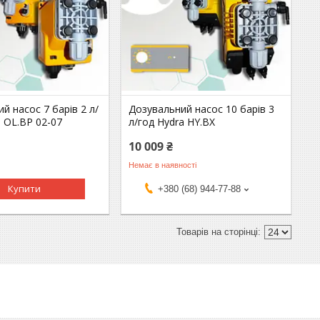
й насос 7 барів 2 л/
Дозувальний насос 10 барів 3
a OL.BP 02-07
л/год Hydra HY.BX
10 009 ₴
Немає в наявності
Купити
+380 (68) 944-77-88