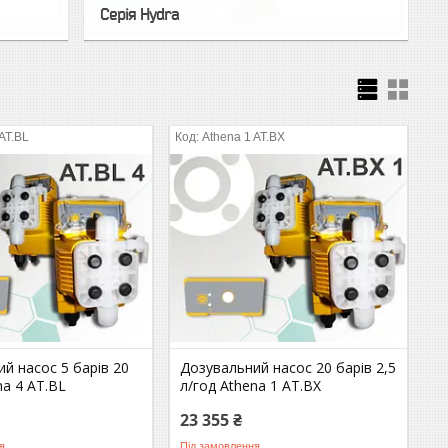
Серія Hydra
 AT.BL
Athena 1 AT.BX
й насос 5 барів 20
Дозувальний насос 20 барів 2,5
na 4 AT.BL
л/год Athena 1 AT.BX
23 355 ₴
я
Під замовлення