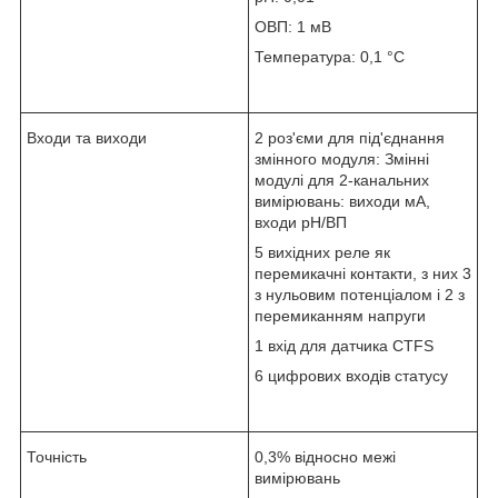
ОВП: 1 мВ
Температура: 0,1 °C
Входи та виходи
2 роз'єми для під'єднання
змінного модуля: Змінні
модулі для 2-канальних
вимірювань: виходи мА,
входи рН/ВП
5 вихідних реле як
перемикачні контакти, з них 3
з нульовим потенціалом і 2 з
перемиканням напруги
1 вхід для датчика CTFS
6 цифрових входів статусу
Точність
0,3% відносно межі
вимірювань