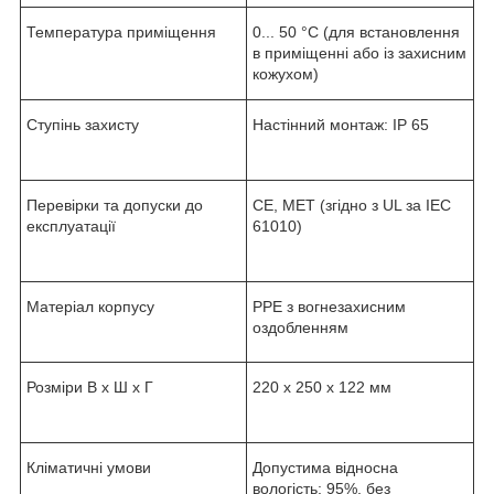
Температура приміщення
0... 50 °C (для встановлення
в приміщенні або із захисним
кожухом)
Ступінь захисту
Настінний монтаж: IP 65
Перевірки та допуски до
CE, MET (згідно з UL за IEC
експлуатації
61010)
Матеріал корпусу
PPE з вогнезахисним
оздобленням
Розміри В x Ш x Г
220 x 250 x 122 мм
Кліматичні умови
Допустима відносна
вологість: 95%, без