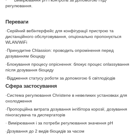
регулювання.
Переваги
·Серійний вебінтерфейс для конфігурації пристрою та
дистанційного обслуговування, опціонально пропонується
WLAN/WiFi
·Принудитне Chlassion: проводить опромінення перед
дозуванням біоциду
·Блокування процесу опріснення: блокує процес опlassування
після дозування біоциду
·Віддження статусу роботи за допомогою 6 світлодіодів
Сфера застосування
·Система регулювання Christene в невеликих установках для
охолодження
·Пропорційна витрата дозування інгібітора корозії, дозування
піногасувача та диспергаторів
· Вимірювання і за потреби регулювання значення pH
·Дозування до 2 видів біоцидів за часом