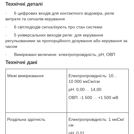
Технічні деталі
· 6 цифрових входів для контактного водоміра, реле
витрати та сигналів керування
· 6 світлодіодів сигналізують про стан системи
· 5 універсальних виходів реле: для керування
регульованими за пропорційного дозування або керування за
часом
· Вимірювані величини: електропровідність, pH, ОВП
Технічні дані
Межі вимірювання
Електропровідність: 10...
10 000 мкСм/см
pH: 0,00 ... 14,00
ОВП: -1 500 ... +1 500 мВ
Роздільна здатність
Електропровідність: 1 мкСм/
см
pH: 0,01