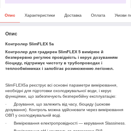
Опис
Характеристики
Доставка
Оплата
Умови п
Опис
Контролер SlimFLEX 5a
Контролер для градирен SlimFLEX 5 вимірює й
безперервно регулює провідність і керує дозуванням
біоциду, підтримує чистоту в трубопроводах і
теплообмінниках і запобігає розмноженню легіонел.
SlimFLEX5a реєструє всі основні параметри вимірювання,
необхідні для підготовки охолоджувальної води, і керує
функціями, що забезпечують безперебійну експлуатацію:
· Дозування, що залежить від часу, біоциду (шокове
дозування). Контроль можна здійснювати через вимірювання
ОВП у охолоджувальній воді.
· Вимірювання електропровідності — керування Slassiness.
· Вимірювання pH і контроль за допомогою ПІД-