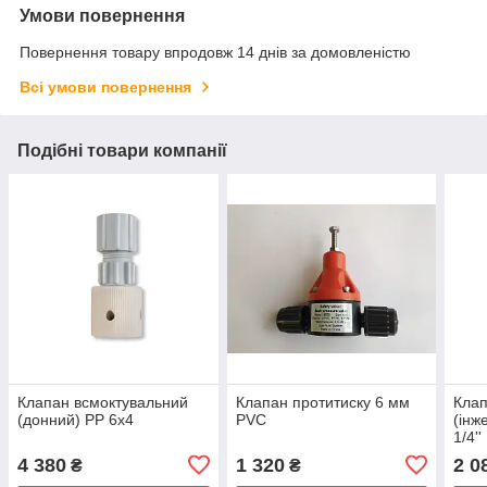
Умови повернення
Повернення товару впродовж 14 днів за домовленістю
Всі умови повернення
Подібні товари компанії
Клапан всмоктувальний
Клапан протитиску 6 мм
Клап
(донний) PP 6x4
PVC
(інж
1/4''
4 380
1 320
2 0
₴
₴