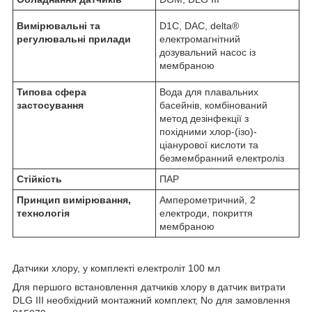
Вимірювальні та
D1C, DAC, delta®
регулювальні прилади
електромагнітний
дозувальний насос із
мембраною
Типова сфера
Вода для плавальних
застосування
басейнів, комбінований
метод дезінфекції з
похідними хлор-(ізо)-
ціанурової кислоти та
безмембранний електроліз
Стійкість
ПАР
Принцип вимірювання,
Амперометричний, 2
технологія
електроди, покриття
мембраною
Датчики хлору, у комплекті електроліт 100 мл
Для першого встановлення датчиків хлору в датчик витрати
DLG III необхідний монтажний комплект, No для замовлення