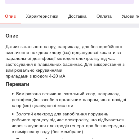
Опис
Характеристики
Доставка
Оплата
Умови п
Опис
Датчик загального хлору, наприклад, для безперебійного
визначення похідних хлору (ізо) цеціанурової кислоти за
паралельної дезінфекції методом електролізу під час
застосування в плавальних басейнах. Для використання з
вимірювально керуваннями
приладами з входом 4-20 мА
Переваги
Вимірювана величина: загальний хлор, наприклад
дезінфекційні засоби з органічним хлором, як-от похідні
хлор (ізо) цеаніурової кислоти
Золотий електрод для запобігання порушень
робочого процесу під час електролізу, що відбувається
через занурення електродів генератора безпосередньо
в вимірювану воду (без мембрани)