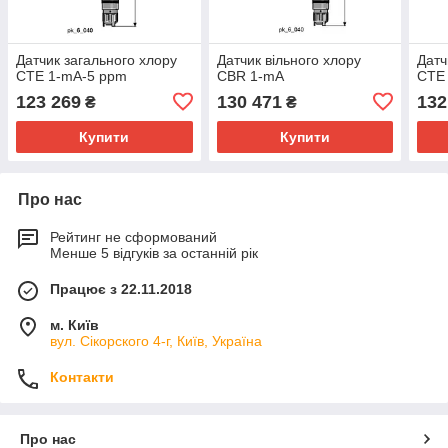
Датчик загального хлору
Датчик вільного хлору
Датч
CTE 1-mA-5 ppm
CBR 1-mA
CTE
123 269
130 471
132
₴
₴
Купити
Купити
Про нас
Рейтинг не сформований
Менше 5 відгуків за останній рік
Працює з 22.11.2018
м. Київ
вул. Сікорского 4-г, Київ, Україна
Контакти
Про нас