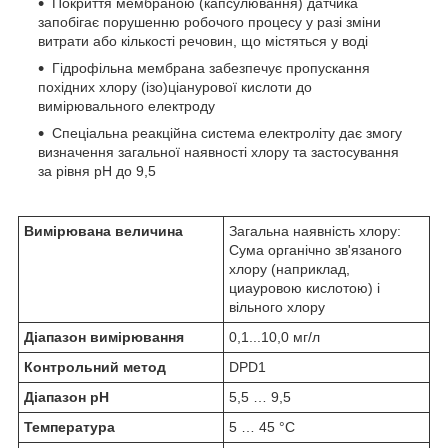
Покриття мембраною (капсулювання) датчика
запобігає порушенню робочого процесу у разі зміни
витрати або кількості речовин, що містяться у воді
Гідрофільна мембрана забезпечує пропускання
похідних хлору (ізо)ціанурової кислоти до
вимірювального електроду
Спеціальна реакційна система електроліту дає змогу
визначення загальної наявності хлору та застосування
за рівня pH до 9,5
Вимірювана величина
Загальна наявність хлору:
Сума органічно зв'язаного
хлору (наприклад,
циауровою кислотою) і
вільного хлору
Діапазон вимірювання
0,1...10,0 мг/л
Контрольний метод
DPD1
Діапазон pH
5,5 … 9,5
Температура
5 … 45 °C