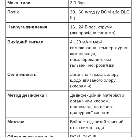
Макс. тиск
3,0 бар
Потік
30...60 л/год (у DGM або DLG
III)
Напруга живлення
16...24 В пос. струму
(двопровідна система)
Вихідний сигнал
4...20 мА ≈ межі
вимірювання, температурна
компенсація,
некалібрований, без
гальванічної розв'язки
Селетивність
Загальна кількість хлору
щодо зв'язаного хлору
(хлорамін)
Метод дезінфекції
Дезінфекційний матеріал з
органічним хлором,
наприклад, на основі
цианурової кислоти
Монтаж
Байпас: відкритий зливний
отвір вимір. води
Обладнання датчиків
DGM, DLG III