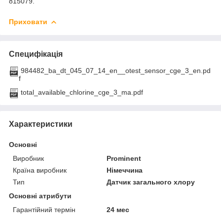
815079.
Приховати
Специфікація
984482_ba_dt_045_07_14_en__otest_sensor_cge_3_en.pd
f
total_available_chlorine_cge_3_ma.pdf
Характеристики
Основні
Виробник
Prominent
Країна виробник
Німеччина
Тип
Датчик загального хлору
Основні атрибути
Гарантійний термін
24 мес