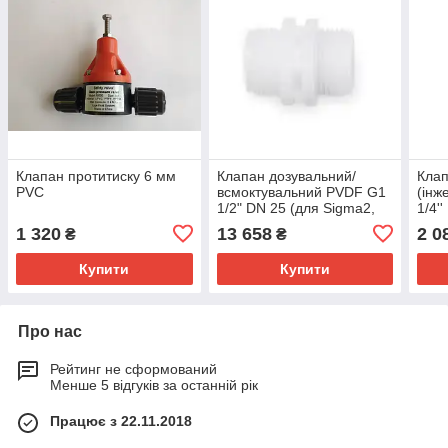
Клапан протитиску 6 мм
Клапан дозувальний/
Клап
PVC
всмоктувальний PVDF G1
(інж
1/2" DN 25 (для Sigma2,
1/4''
Sigma3)
1 320
13 658
2 0
₴
₴
Купити
Купити
Про нас
Рейтинг не сформований
Менше 5 відгуків за останній рік
Працює з 22.11.2018