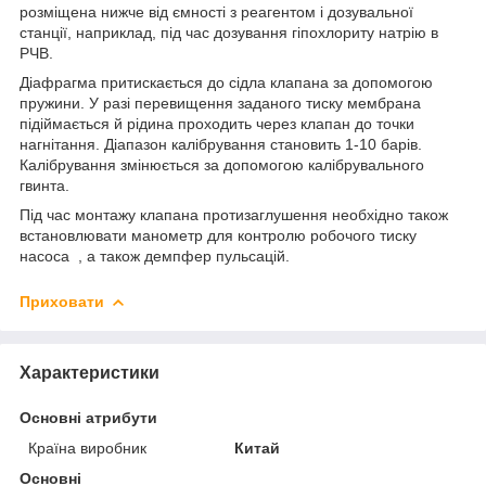
розміщена нижче від ємності з реагентом і дозувальної
станції, наприклад, під час дозування гіпохлориту натрію в
РЧВ.
Діафрагма притискається до сідла клапана за допомогою
пружини. У разі перевищення заданого тиску мембрана
підіймається й рідина проходить через клапан до точки
нагнітання. Діапазон калібрування становить 1-10 барів.
Калібрування змінюється за допомогою калібрувального
гвинта.
Під час монтажу клапана протизаглушення необхідно також
встановлювати манометр для контролю робочого тиску
насоса , а також демпфер пульсацій.
Приховати
Характеристики
Основні атрибути
Країна виробник
Китай
Основні