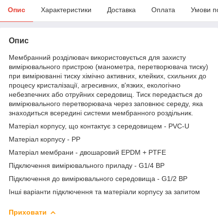
Опис
Характеристики
Доставка
Оплата
Умови п
Опис
Мембранний розділювач використовується для захисту
вимірювального пристрою (манометра, перетворювача тиску)
при вимірюванні тиску хімічно активних, клейких, схильних до
процесу кристалізації, агресивних, в'язких, екологічно
небезпечних або отруйних середовищ. Тиск передається до
вимірювального перетворювача через заповнює середу, яка
знаходиться всередині системи мембранного роздільник.
Матеріал корпусу, що контактує з середовищем - PVC-U
Матеріал корпусу - РР
Матеріал мембрани - двошаровий EPDM + PTFE
Підключення вимірювального приладу - G1/4 ВР
Підключення до вимірювального середовища - G1/2 ВР
Інші варіанти підключення та матеріали корпусу за запитом
Приховати