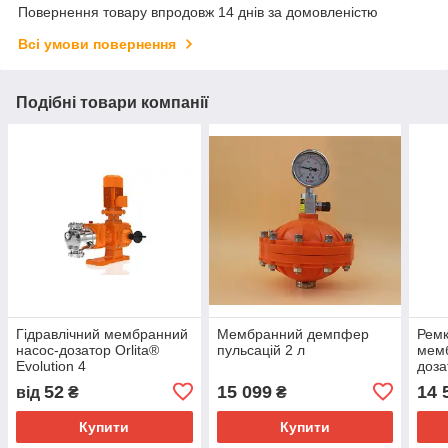
Повернення товару впродовж 14 днів за домовленістю
Всі умови повернення
Подібні товари компанії
Гідравлічний мембранний
Мембранний демпфер
Ремк
насос-дозатор Orlita®
пульсацій 2 л
мемб
Evolution 4
доза
PPE
52
15 099
14 
від
₴
₴
Купити
Купити