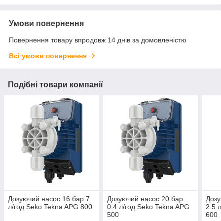
Умови повернення
Повернення товару впродовж 14 днів за домовленістю
Всі умови повернення
Подібні товари компанії
Дозуючий насос 16 бар 7
Дозуючий насос 20 бар
Дозу
л/год Seko Tekna APG 800
0.4 л/год Seko Tekna APG
2.5 
500
600