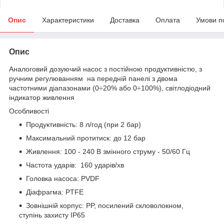
Опис
Характеристики
Доставка
Оплата
Умови п
Опис
Аналоговий дозуючий насос з постійною продуктивністю, з
ручним регулюванням на передній панелі з двома
частотними діапазонами (0÷20% або 0÷100%), світлодіодний
індикатор живлення
Особливості
Продуктивність: 8 л/год (при 2 бар)
Максимальний протитиск: до 12 бар
Живлення: 100 - 240 В змінного струму - 50/60 Гц
Частота ударів: 160 ударів/хв
Головка насоса: PVDF
Діафрагма: PTFE
Зовнішній корпус: PP, посилений скловолокном,
ступінь захисту IP65