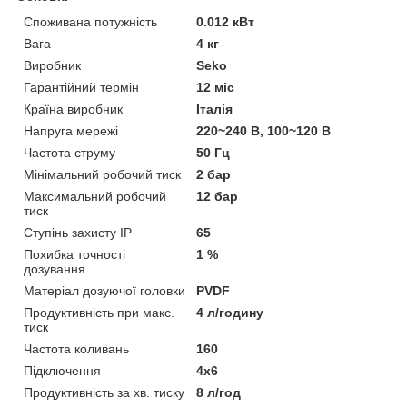
Споживана потужність
0.012 кВт
Вага
4 кг
Виробник
Seko
Гарантійний термін
12 міс
Країна виробник
Італія
Напруга мережі
220~240 В, 100~120 В
Частота струму
50 Гц
Мінімальний робочий тиск
2 бар
Максимальний робочий
12 бар
тиск
Ступінь захисту IP
65
Похибка точності
1 %
дозування
Матеріал дозуючої головки
PVDF
Продуктивність при макс.
4 л/годину
тиск
Частота коливань
160
Підключення
4х6
Продуктивність за хв. тиску
8 л/год