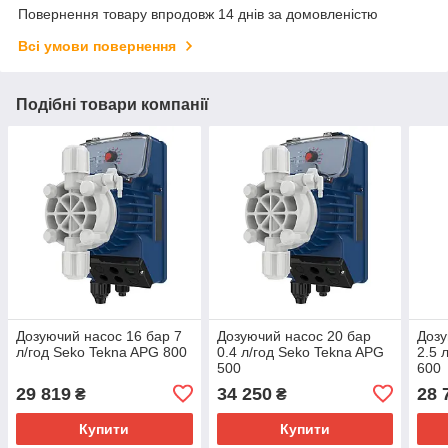
Повернення товару впродовж 14 днів за домовленістю
Всі умови повернення
Подібні товари компанії
Дозуючий насос 16 бар 7
Дозуючий насос 20 бар
Дозу
л/год Seko Tekna APG 800
0.4 л/год Seko Tekna APG
2.5 
500
600
29 819
34 250
28 
₴
₴
Купити
Купити