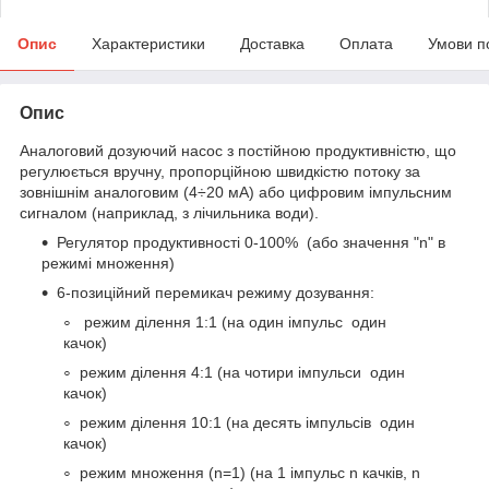
Опис
Характеристики
Доставка
Оплата
Умови п
Опис
Аналоговий дозуючий насос з постійною продуктивністю, що
регулюється вручну, пропорційною швидкістю потоку за
зовнішнім аналоговим (4÷20 мА) або цифровим імпульсним
сигналом (наприклад, з лічильника води).
Регулятор продуктивності 0-100% (або значення "n" в
режимі множення)
6-позиційний перемикач режиму дозування:
режим ділення 1:1 (на один імпульс один
качок)
режим ділення 4:1 (на чотири імпульси один
качок)
режим ділення 10:1 (на десять імпульсів один
качок)
режим множення (n=1) (на 1 імпульс n качків, n