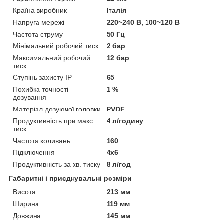
Країна виробник
Італія
Напруга мережі
220~240 В, 100~120 В
Частота струму
50 Гц
Мінімальний робочий тиск
2 бар
Максимальний робочий
12 бар
тиск
Ступінь захисту IP
65
Похибка точності
1 %
дозування
Матеріал дозуючої головки
PVDF
Продуктивність при макс.
4 л/годину
тиск
Частота коливань
160
Підключення
4х6
Продуктивність за хв. тиску
8 л/год
Габаритні і приєднувальні розміри
Висота
213 мм
Ширина
119 мм
Довжина
145 мм