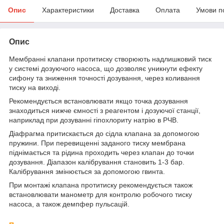
Опис
Характеристики
Доставка
Оплата
Умови п
Опис
Мембранні клапани протитиску створюють надлишковий тиск
у системі дозуючого насоса, що дозволяє уникнути ефекту
сифону та зниження точності дозування, через коливання
тиску на виході.
Рекомендується встановлювати якщо точка дозування
знаходиться нижче ємності з реагентом і дозуючої станції,
наприклад при дозуванні гіпохлориту натрію в РЧВ.
Діафрагма притискається до сідла клапана за допомогою
пружини. При перевищенні заданого тиску мембрана
піднімається та рідина проходить через клапан до точки
дозування. Діапазон калібрування становить 1-3 бар.
Калібрування змінюється за допомогою гвинта.
При монтажі клапана протитиску рекомендується також
встановлювати манометр для контролю робочого тиску
насоса, а також демпфер пульсацій.