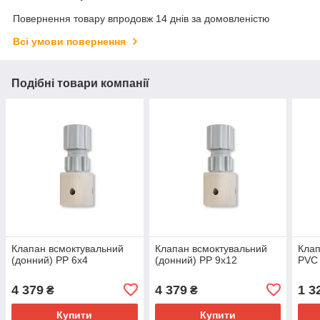
Повернення товару впродовж 14 днів за домовленістю
Всі умови повернення
Подібні товари компанії
Клапан всмоктувальний
Клапан всмоктувальний
Клап
(донний) PP 6x4
(донний) PP 9x12
PVC
4 379
4 379
1 3
₴
₴
Купити
Купити