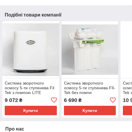
Подібні товари компанії
Система зворотного
Система зворотного
Сист
осмосу 5-ти ступенева Fil
осмосу 5-ти ступенева FIl-
осмо
Tek з помпою LITE
Tek без помпи
Tek 
BOLERO
9 072
6 690
10 
₴
₴
Купити
Купити
Про нас