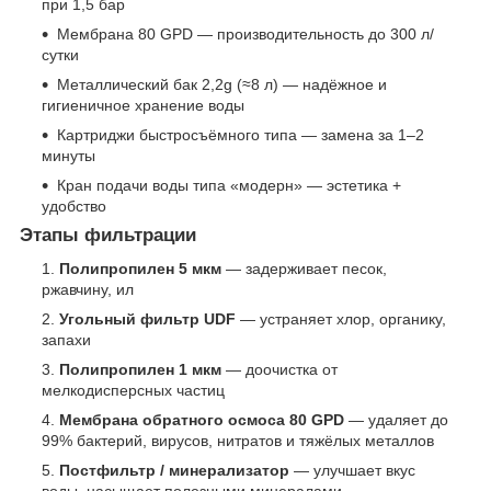
при 1,5 бар
Мембрана 80 GPD — производительность до 300 л/
сутки
Металлический бак 2,2g (≈8 л) — надёжное и
гигиеничное хранение воды
Картриджи быстросъёмного типа — замена за 1–2
минуты
Кран подачи воды типа «модерн» — эстетика +
удобство
Этапы фильтрации
Полипропилен 5 мкм
— задерживает песок,
ржавчину, ил
Угольный фильтр UDF
— устраняет хлор, органику,
запахи
Полипропилен 1 мкм
— доочистка от
мелкодисперсных частиц
Мембрана обратного осмоса 80 GPD
— удаляет до
99% бактерий, вирусов, нитратов и тяжёлых металлов
Постфильтр / минерализатор
— улучшает вкус
воды, насыщает полезными минералами