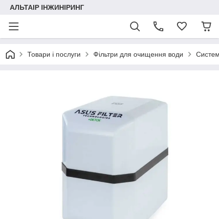
АЛЬТАІР ІНЖИНІРИНГ
Товари і послуги
Фільтри для очищення води
Систем