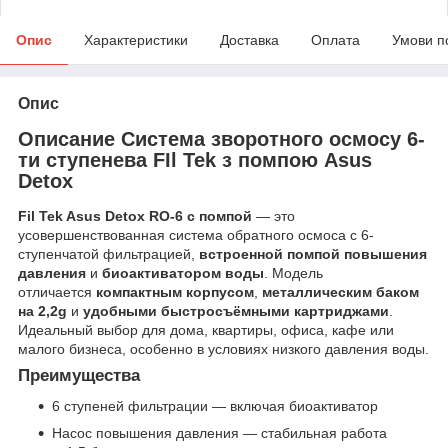
Опис
Характеристики
Доставка
Оплата
Умови п
Опис
Описание Система зворотного осмосу 6-
ти ступенева FIl Tek з помпою Asus
Detox
Fil Tek Asus Detox RO-6 с помпой
— это
усовершенствованная система обратного осмоса с 6-
ступенчатой фильтрацией,
встроенной помпой повышения
давления
и
биоактиватором воды
. Модель
отличается
компактным корпусом
,
металлическим баком
на 2,2g
и
удобными быстросъёмными картриджами
.
Идеальный выбор для дома, квартиры, офиса, кафе или
малого бизнеса, особенно в условиях низкого давления воды.
Преимущества
6 ступеней фильтрации — включая биоактиватор
Насос повышения давления — стабильная работа