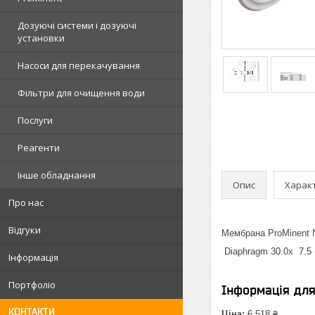
Дозуючі системи і дозуючі
установки
Насоси для перекачування
Фільтри для очищення води
Послуги
Реагенти
Інше обладнання
Опис
Харак
Про нас
Відгуки
Мембрана ProMinent 
Diaphragm 30.0x 7.
Інформація
Портфоліо
Інформація дл
КОНТАКТИ
Ціна:
6 518 ₴