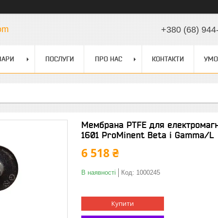
com
+380 (68) 944
ВАРИ
ПОСЛУГИ
ПРО НАС
КОНТАКТИ
УМО
Мембрана PTFE для електромагн
1601 ProMinent Beta і Gamma/L
6 518 ₴
В наявності
Код:
1000245
Купити