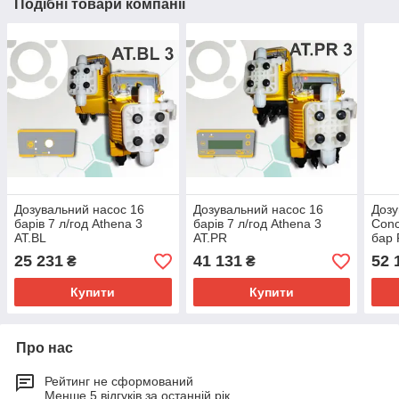
Подібні товари компанії
Дозувальний насос 16
Дозувальний насос 16
Дозу
барів 7 л/год Athena 3
барів 7 л/год Athena 3
Conc
AT.BL
AT.PR
бар
25 231
41 131
52 
₴
₴
Купити
Купити
Про нас
Рейтинг не сформований
Менше 5 відгуків за останній рік