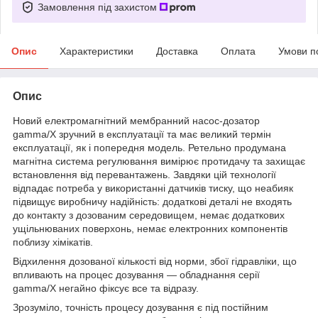
Замовлення під захистом
Опис
Характеристики
Доставка
Оплата
Умови п
Опис
Новий електромагнітний мембранний насос-дозатор
gamma/X зручний в експлуатації та має великий термін
експлуатації, як і попередня модель. Ретельно продумана
магнітна система регулювання вимірює протидачу та захищає
встановлення від перевантажень. Завдяки цій технології
відпадає потреба у використанні датчиків тиску, що неабияк
підвищує виробничу надійність: додаткові деталі не входять
до контакту з дозованим середовищем, немає додаткових
ущільнюваних поверхонь, немає електронних компонентів
поблизу хімікатів.
Відхилення дозованої кількості від норми, збої гідравліки, що
впливають на процес дозування — обладнання серії
gamma/X негайно фіксує все та відразу.
Зрозуміло, точність процесу дозування є під постійним