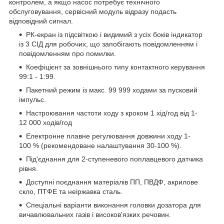
контролем, а якщо насос потребує технічного
обслуговування, сервісний модуль відразу подасть
відповідний сигнал.
РК-екран із підсвіткою і видимий з усіх боків індикатор
із 3 СІД для робочих, що запобігають повідомленням і
повідомленням про помилки.
Коефіцієнт за зовнішнього типу контактного керування
99:1 - 1:99.
Пакетний режим із макс. 99 999 ходами за пусковий
імпульс.
Настроювання частоти ходу з кроком 1 хід/год від 1-
12 000 ходів/год
Електронне плавне регулювання довжини ходу 1-
100 % (рекомендоване налаштування 30-100 %).
Під'єднання для 2-ступеневого поплавцевого датчика
рівня.
Доступні поєднання матеріалів ПП, ПВДФ, акрилове
скло, ПТФЕ та неіржавка сталь.
Спеціальні варіанти виконання головки дозатора для
вичавлювальних газів і високов'язких речовин.