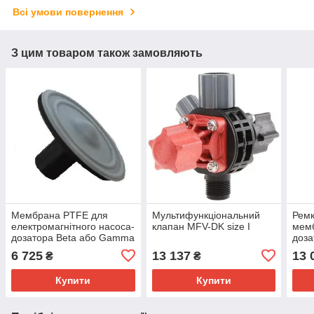
Всі умови повернення
З цим товаром також замовляють
Мембрана PTFE для
Мультифункціональний
Ремк
електромагнітного насоса-
клапан MFV-DK size I
мемб
дозатора Beta або Gamma
доза
0708 / 1008 ProMinent
6 725
13 137
13 
₴
₴
Купити
Купити