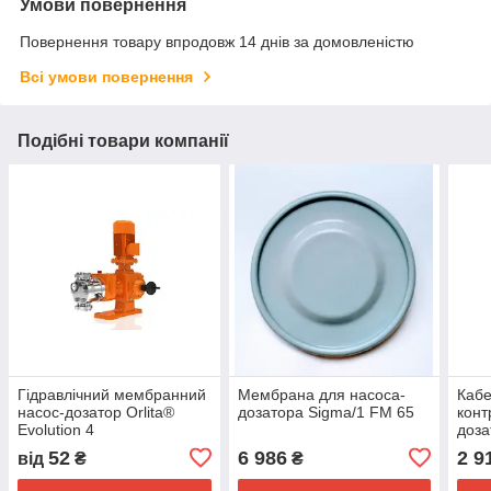
Умови повернення
Повернення товару впродовж 14 днів за домовленістю
Всі умови повернення
Подібні товари компанії
Гідравлічний мембранний
Мембрана для насоса-
Кабе
насос-дозатор Orlita®
дозатора Sigma/1 FM 65
конт
Evolution 4
доза
52
6 986
2 9
від
₴
₴