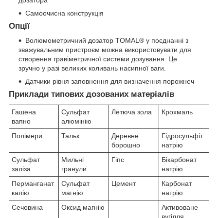
Самоочисна конструкція
Опції
Волюмометричний дозатор TOMAL
®
у поєднанні з
зважувальним пристроєм можна використовувати для
створення гравіметричної системи дозування. Це
зручно у разі великих коливань насипної ваги.
Датчики рівня заповнення для визначення порожнеч
Приклади типових дозованих матеріалів
Гашена
Сульфат
Летюча зола
Крохмаль
вапно
алюмінію
Полімери
Тальк
Деревне
Гідросульфіт
борошно
натрію
Сульфат
Мильні
Гіпс
Бікарбонат
заліза
гранули
натрію
Перманганат
Сульфат
Цемент
Карбонат
калію
магнію
натрію
Сечовина
Оксид магнію
Активоване
вугілля