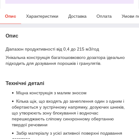
Опис
Характеристики
Доставка
Оплата
Умови п
Опис
Діапазон продуктивності від 0,4 до 215 м
3
/год
Унікальна конструкція багатошовкового дозатора ідеально
підходить для дозування порошків і гранулятів.
Технічні деталі
Міцна конструкція з малим зносом
Кілька щік, що входять до зачеплення один з одним і
обертаються у зустрічному напрямку, дозуючих шнеків,
що утворюють зону блокування і водночас
перешкоджають сліпому синхронному обертанню
твердої речовини
Забір матеріалу з усієї активної поверхні подавання
дозатора