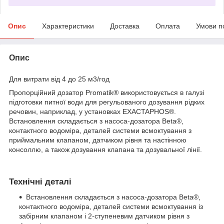
Опис
Характеристики
Доставка
Оплата
Умови п
Опис
Для витрати від 4 до 25 м
3
/год
Пропорційний дозатор Promatik
®
використовується в галузі
підготовки питної води для регульованого дозування рідких
речовин, наприклад, у установках EXACTAPHOS
®
.
Встановлення складається з насоса-дозатора Beta
®
,
контактного водоміра, деталей системи всмоктування з
приймальним клапаном, датчиком рівня та настінною
консоллю, а також дозування клапана та дозувальної лінії.
Технічні деталі
Встановлення складається з насоса-дозатора Beta
®
,
контактного водоміра, деталей системи всмоктування із
забірним клапаном і 2-ступеневим датчиком рівня з