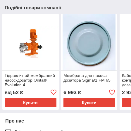
Подібні товари компанії
Гідравлічний мембранний
Мембрана для насоса-
Кабе
насос-дозатор Orlita®
дозатора Sigma/1 FM 65
конт
Evolution 4
доза
52
6 993
2 9
від
₴
₴
Купити
Купити
Про нас