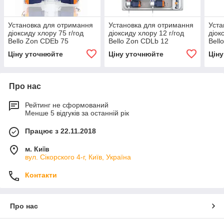
Установка для отримання
Установка для отримання
Уста
діоксиду хлору 75 г/год
діоксиду хлору 12 г/год
діок
Bello Zon CDEb 75
Bello Zon CDLb 12
Bell
Ціну уточнюйте
Ціну уточнюйте
Цін
Про нас
Рейтинг не сформований
Менше 5 відгуків за останній рік
Працює з 22.11.2018
м. Київ
вул. Сікорского 4-г, Київ, Україна
Контакти
Про нас