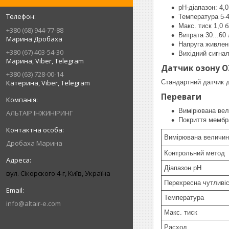
pH-діапазон: 4,0
Температура 5-
Макс. тиск 1,0 
+380 (68) 944-77-88
Витрата 30...60 
Марина Дробаха
Напруга живленн
+380 (67) 403-54-30
Вихідний сигнал
Марина, Viber, Telegram
Датчик озону O
+380 (63) 728-00-14
Катерина, Viber, Telegram
Стандартний датчик д
Переваги
Вимірювана вели
АЛЬТАІР ІНЖИНІРИНГ
Покриття мембра
Вимірювана величин
Дробаха Марина
Контрольний метод
Діапазон pH
вул. Сікорского 4-г, Київ, Україна
Перехресна чутливі
Температура
info@altair-e.com
Макс. тиск
Расход