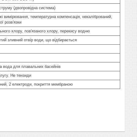
 струму (двопровідна система)
ежі вимірювання, температурна компенсація, некалібрований,
ої розв'язки
ьного хлору, пов'язаного хлору, перекису водню
итий зливний отвір води, що відбирається
та вода для плавальних басейнів
 лугу. Не тензиди
ий, 2 електроди, покриття мембраною