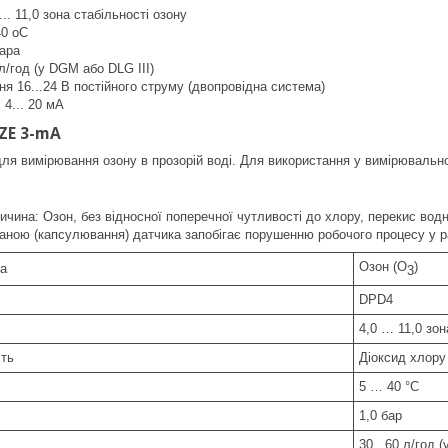
... 11,0 зона стабільності озону
40 oC
бара
л/год (у DGM або DLG III)
я 16...24 В постійного струму (двопровідна система)
 4... 20 мА
ZE 3-mA
ля вимірювання озону в прозорій воді. Для використання у вимірювальн
чина: Озон, без відносної поперечної чутливості до хлору, перекис вод
ною (капсулювання) датчика запобігає порушенню робочого процесу у разі
Озон (O
)
а
3
DPD4
4,0 … 11,0 зон
сть
Діоксид хлору
5 … 40 °C
1,0 бар
30...60 л/год 