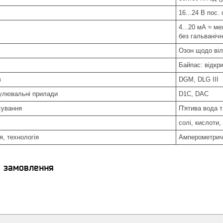
16...24 В пос.
4...20 мА ≈ м
без гальванічн
Озон щодо віл
Байпас: відкр
в
DGM, DLG III
гулювальні прилади
D1C, DAC
сування
П'ятива вода 
солі, кислоти,
, технологія
Амперометричн
я замовлення