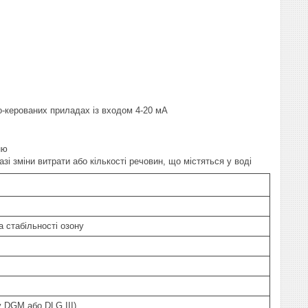
о-керованих приладах із входом 4-20 мА
ню
 зміни витрати або кількості речовин, що містяться у воді
а стабільності озону
(у DGM або DLG III)