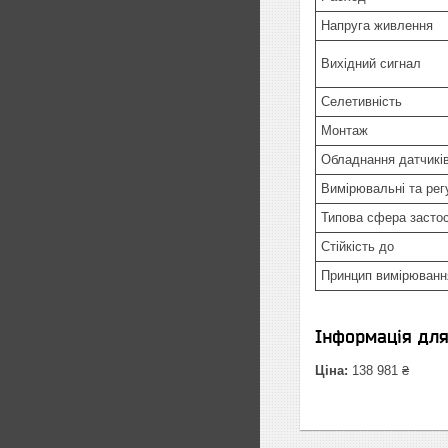
Напруга живлення
Вихідний сигнал
Селетивність
Монтаж
Обладнання датчикі
Вимірювальні та ре
Типова сфера засто
Стійкість до
Принцип вимірювання
Інформація дл
Ціна:
138 981 ₴