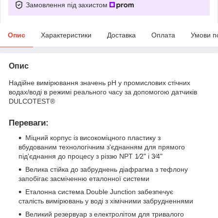
Замовлення під захистом
Опис
Характеристики
Доставка
Оплата
Умови п
Опис
Надійне вимірювання значень pH у промислових стічних
водах/воді в режимі реального часу за допомогою датчиків
DULCOTEST®
Переваги:
Міцний корпус із високоміцного пластику з
вбудованим технологічним з'єднанням для прямого
під'єднання до процесу з різзю NPT 1⁄2" і 3⁄4"
Велика стійка до забруднень діафрагма з тефлону
запобігає засміченню еталонної системи
Еталонна система Double Junction забезпечує
сталість вимірювань у воді з хімічними забрудненнями
Великий резервуар з електролітом для тривалого