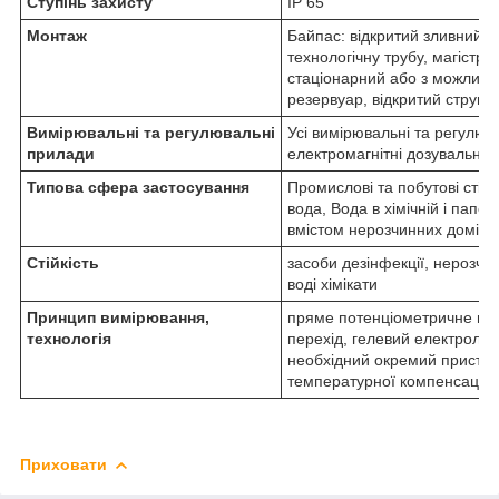
Ступінь захисту
IP 65
Монтаж
Байпас: відкритий зливний от
технологічну трубу, магістр
стаціонарний або з можливіс
резервуар, відкритий струм:
Вимірювальні та регулювальні
Усі вимірювальні та регул
прилади
електромагнітні дозувальні н
Типова сфера застосування
Промислові та побутові стіч
вода, Вода в хімічній і папе
вмістом нерозчинних домішо
Стійкість
засоби дезінфекції, нерозчин
воді хімікати
Принцип вимірювання,
пряме потенціометричне вим
технологія
перехід, гелевий електроліт
необхідний окремий пристрі
температурної компенсації
Приховати