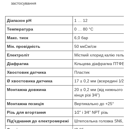
застосування
Діапазон pH
1 … 12
Температура
0 … 80 °C
Макс. тиск
6,0 бар
Мін. провідність
50 мкСм/см
Електроліт
Місткий хлорид калію гель і
Діафрагма
Кільцева діафрагма ПТФЕ
Хвостовик датчика
Пластик
Ø хвостовика датчика
17 ± 0,2 мм (всередині 1⁄2" NP
Монтажна довжина
20 ± 0,2 мм (від нижнього кінц
кінця різі 3⁄4")
Монтажна позиція
Вертикально до +25°
Різь для вгортання
1⁄2" і 3⁄4" NPT різь
Під'єднання до електромережі
Штепсельна головка SN6, об