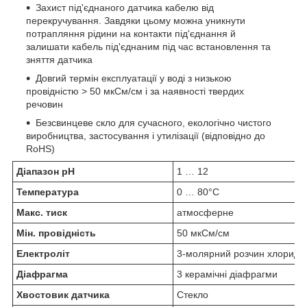
Захист під'єднаного датчика кабелю від
перекручування. Завдяки цьому можна уникнути
потрапляння рідини на контакти під'єднання й
залишати кабель під'єднаним під час встановлення та
зняття датчика
Довгий термін експлуатації у воді з низькою
провідністю > 50 мкСм/см і за наявності твердих
речовин
Безсвинцеве скло для сучасного, екологічно чистого
виробництва, застосування і утилізації (відповідно до
RoHS)
Діапазон pH
1 … 12
Температура
0 … 80°C
Макс. тиск
атмосферне
Мін. провідність
50 мкСм/см
Електроліт
3-молярний розчин хлориду 
Діафрагма
3 керамічні діафрагми
Хвостовик датчика
Стекло