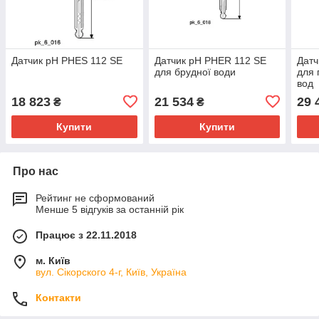
Датчик pH PHES 112 SE
Датчик pH PHER 112 SE
Датч
для брудної води
для 
вод
18 823
21 534
29 
₴
₴
Купити
Купити
Про нас
Рейтинг не сформований
Менше 5 відгуків за останній рік
Працює з 22.11.2018
м. Київ
вул. Сікорского 4-г, Київ, Україна
Контакти