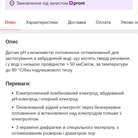
Замовлення під захистом
Опис
Характеристики
Доставка
Оплата
Умови п
Опис
Датчик pH з можливістю поповнення оптимізований для
застосування в забрудненій воді, що містить тверді речовини,
і у воді з низькою провідністю > 50 мкСм/см, за температури
до 80 °C/без надлишкового тиску
Переваги:
Електрохімічний комбінований електрод: вбудований
pH-електрод і опорний електрод
Оновлюваний рідкий електроліт через безперервне
поповнення зі встановленої над електродом пляшки з
електролітом
3 керамічні діафрагми зі спеціального матеріалу, з
оптимізованим розміром і діаметром пор