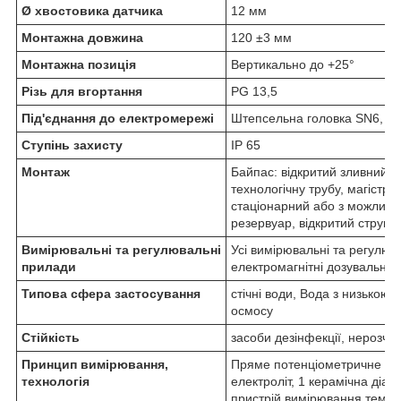
Ø хвостовика датчика
12 мм
Монтажна довжина
120 ±3 мм
Монтажна позиція
Вертикально до +25°
Різь для вгортання
PG 13,5
Під'єднання до електромережі
Штепсельна головка SN6, об
Ступінь захисту
IP 65
Монтаж
Байпас: відкритий зливний от
технологічну трубу, магістр
стаціонарний або з можливіс
резервуар, відкритий струм:
Вимірювальні та регулювальні
Усі вимірювальні та регул
прилади
електромагнітні дозувальні н
Типова сфера застосування
стічні води, Вода з низькою 
осмосу
Стійкість
засоби дезінфекції, нерозчи
Принцип вимірювання,
Пряме потенціометричне вим
технологія
електроліт, 1 керамічна діа
пристрій вимірювання темпе