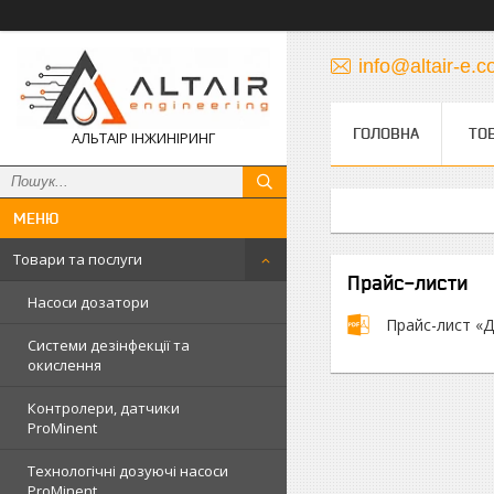
info@altair-e.
ГОЛОВНА
ТО
АЛЬТАІР ІНЖИНІРИНГ
Товари та послуги
Прайс-листи
Насоси дозатори
Прайс-лист «Да
Системи дезінфекції та
окислення
Контролери, датчики
ProMinent
Технологічні дозуючі насоси
ProMinent