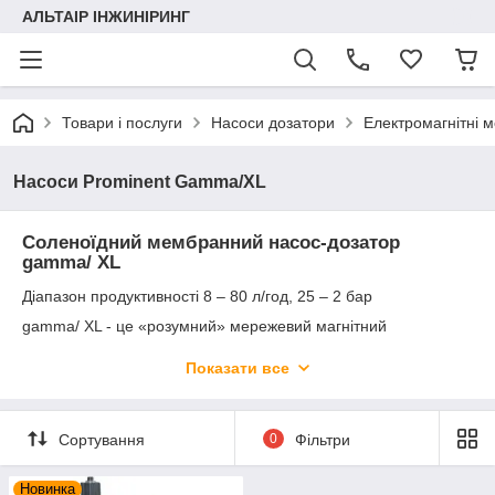
АЛЬТАІР ІНЖИНІРИНГ
Товари і послуги
Насоси дозатори
Електромагнітні 
Насоси Prominent Gamma/XL
Соленоїдний мембранний насос-дозатор
gamma/ ХL
Діапазон продуктивності 8 – 80 л/год, 25 – 2 бар
gamma/ XL - це «розумний» мережевий магнітний
мембранний дозуючий насос c соленоидным приводом з
новымимасштабами продуктивності, надійності і
Показати все
економічності.
Сортування
0
Фільтри
Новинка