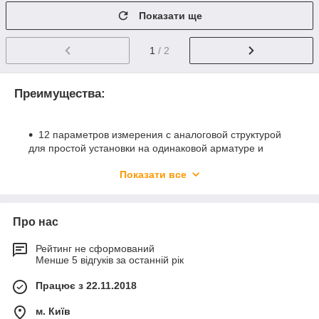
Показати ще
1
/ 2
Преимущества:
12 параметров измерения с аналоговой структурой
для простой установки на одинаковой арматуре и
измеряющие/регулирующие устройства
Показати все
Адаптированные к конкретной области применения
версии датчиков обеспечивают оптимальную
эксплуатацию в разных технологических условиях
Про нас
Эффективность процесса за счет точного измерения
в режиме реального времени
Рейтинг не сформований
Отсутствие помех для измерений из-за помутнения
Менше 5 відгуків за останній рік
или изменения цвета воды благодаря
Працює з 22.11.2018
амперометрическому принципу измерения
Покрытые мембраной измерительные электроды
м. Київ