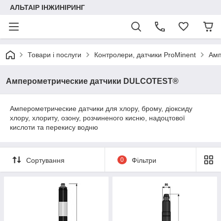
АЛЬТАІР ІНЖИНІРИНГ
Товари і послуги
Контролери, датчики ProMinent
Амп
Амперометрические датчики DULCOTEST®
Амперометрические датчики для хлору, брому, діоксиду
хлору, хлориту, озону, розчиненого кисню, надоцтової
кислоти та перекису водню
Сортування
0
Фільтри