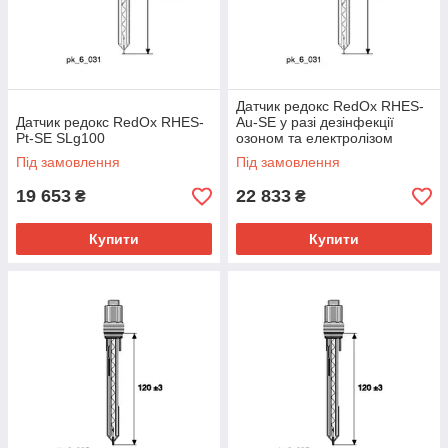
Датчик редокс RedOx RHES-
Датчик редокс RedOx RHES-
Au-SE у разі дезінфекції
Pt-SE SLg100
озоном та електролізом
Під замовлення
Під замовлення
19 653
22 833
₴
₴
Купити
Купити