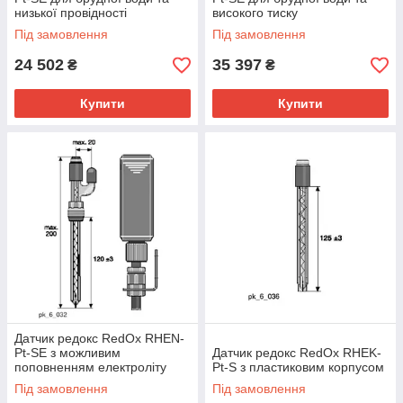
низької провідності
високого тиску
Під замовлення
Під замовлення
24 502
35 397
₴
₴
Купити
Купити
Датчик редокс RedOx RHEN-
Pt-SE з можливим
Датчик редокс RedOx RHEK-
поповненням електроліту
Pt-S з пластиковим корпусом
Під замовлення
Під замовлення