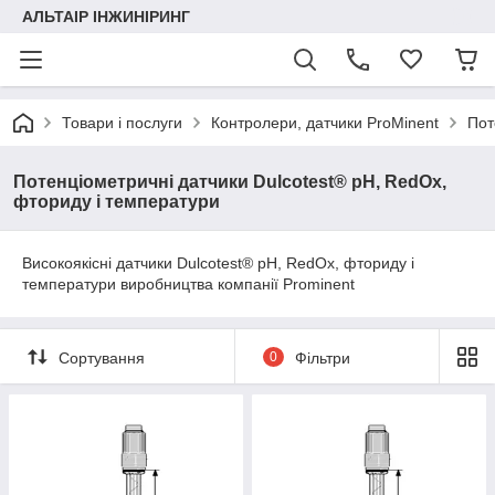
АЛЬТАІР ІНЖИНІРИНГ
Товари і послуги
Контролери, датчики ProMinent
Пот
Потенціометричні датчики Dulcotest® pH, RedOx,
фториду і температури
Високоякісні датчики Dulcotest® pH, RedOx, фториду і
температури виробництва компанії Prominent
Сортування
0
Фільтри