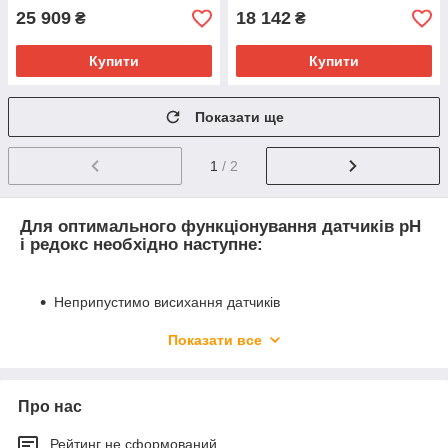
25 909
18 142
₴
₴
Купити
Купити
Показати ще
1
/ 2
Для оптимального функціонування датчиків pH
і редокс необхідно наступне:
Неприпустимо висихання датчиків
Кут установки щодо горизонталі повинен
Показати все
перевищувати 15 ° (за винятком датчика PHEK-L)
Макс. надходить потік < 0,8 м/с
Використання відповідної проводки до
Про нас
вимірювального приладу
Рейтинг не сформований
Проводка до вимірювального приладу повинна бути