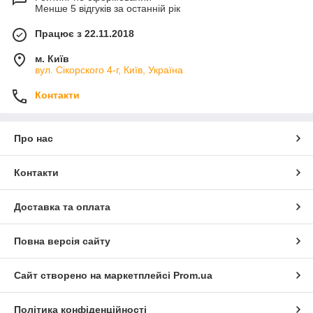
Менше 5 відгуків за останній рік
максимально короткою
Використання відповідних вимірювальних пристроїв/
Працює з 22.11.2018
перетворювачів (високоомний вхід)
м. Київ
Калібрування за допомогою буферних розчинів для
вул. Сікорского 4-г, Київ, Україна
якісного аналізу
Контакти
Вибір типу електрода в залежності від області
застосування
Мінімальна тривалість зберігання
Про нас
Таблиця підбору датчика pH
Контакти
Доставка та оплата
Повна версія сайту
Сайт створено на маркетплейсі
Prom.ua
Політика конфіденційності