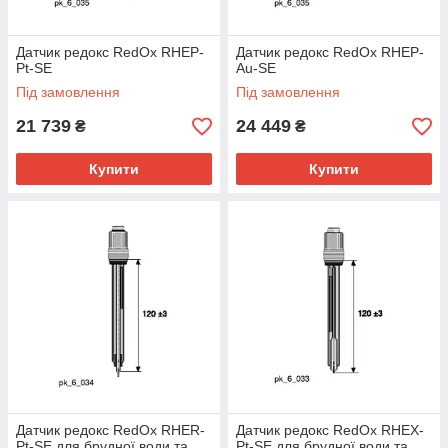
Датчик редокс RedOx RHEP-
Датчик редокс RedOx RHEP-
Pt-SE
Au-SE
Під замовлення
Під замовлення
21 739
24 449
₴
₴
Купити
Купити
Датчик редокс RedOx RHER-
Датчик редокс RedOx RHEX-
Pt-SE для брудної води та
Pt-SE для брудної води та